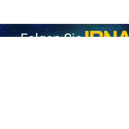
s iranischen Außenministeriums hat die anhaltenden Angriffe und Gr
 verurteilt und ein sofortiges Ende der ethnischen Säuberungen sowi
ichen Verfolgung und Bestrafung der Verantwortlichen auf.
tagabend mitteilte, erklärte Ismail Baghaei angesichts der beispi
aza und im Westjordanland, insbesondere gegen provisorische Flücht
r verletzt wurden, dass die Verantwortung für diese Verbrechen auch
nnien – liege.
ss das Besatzungsregime nach dem Scheitern internationaler Vermi
legitime Forderungen durchzusetzen und die Bevölkerung des Gazastrei
lästinensischen Volkes stoßen.
de Normalisierung massiver Verstöße gegen humanitäres Völkerrecht 