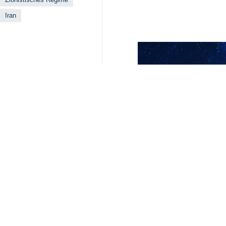
Teheran (IRNA) – Der Sprecher de
vergangenen Tagen aufs Schärfste
gefordert. Er rief zur strafrechtl
Wie das Außenministerium am Sams
palästinensische Bevölkerung in G
letzten Tagen Hunderte getötet ode
insbesondere den USA und Großbrita
Der Außenamtssprecher betonte, da
verschärft habe – mit dem Ziel, il
den heldenhaften Widerstand des pa
Baghaei bezeichnete die schleichen