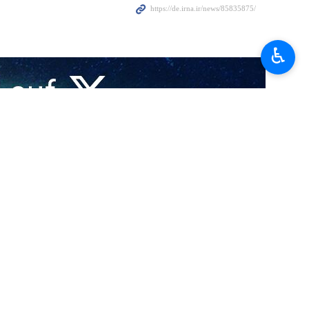
♿︎
äueltaten des zionistischen Regimes im Gazastreifen in den
e der Straflosigkeit für die Führungsriege dieses Regimes
ellosen Gewaltakte des zionistischen Regimes gegen die wehrlose
lingsunterkünfte und medizinische Einrichtungen, bei denen in den
 bei den militärischen und politischen Unterstützern des Regimes –
ttlungsversuche zur Waffenruhe seine kriminellen Angriffe massiv
fens zur Vertreibung zu zwingen. Dies werde jedoch unweigerlich auf
in Gaza und im Westjordanland als eine irreparable Katastrophe für