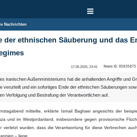
le Nachrichten
de der ethnischen Säuberung und das End
Regimes
News ID:
85835875
17.05.2025, 23:41