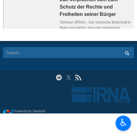
Schutz der Rechte und
Freiheiten seiner Bürger
Teheran (IRNA) - Die Iranische Botschaft in
Baku hat erklärt, dass die Islamische
Republik Iran, während sie das Recht der
Bevölkerung auf friedlichen Protest
anerkennt, voll und ganz dazu verpflichtet
ist, die Rechte und Freiheiten ihrer Bürger
zu schützen.
Powered by Nastooh
♿︎