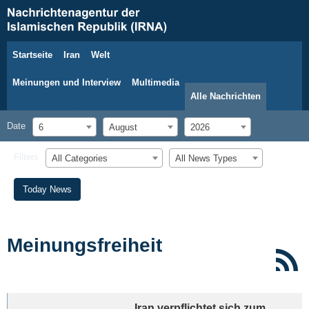
Startseite
Iran
Welt
6. August 2026
Meinungen und Interview
Multimedia
Alle Nachrichten
Date
6
August
2026
Filters
All Categories
All News Types
Today News
Meinungsfreiheit
Iran verpflichtet sich zum