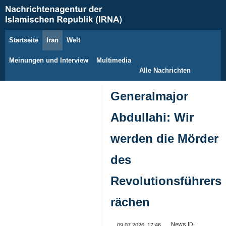
Startseite
Iran
Welt
8. August 2026
Meinungen und Interview
Multimedia
Alle Nachrichten
Generalmajor
Abdullahi: Wir
werden die Mörder
des
Revolutionsführers
rächen
News ID:
09.07.2026, 17:46