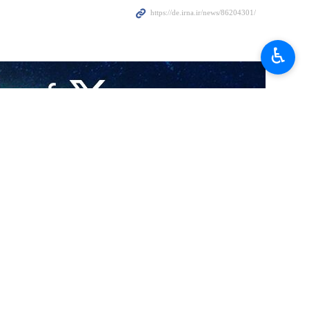
♿︎
llionen Menschen an der Beisetzungszeremonie des märtyrerhaften
inde der „Achse des Widerstands“ gesendet habe.
bezeichnete in einem Interview mit dem Sender Al-Ahed das massive
 als einen der wichtigsten Machtfaktoren der Widerstandsachse. Er
Iran, im Irak, im Libanon und im Jemen deutlich zu sehen ist, ist die
g.“
 zionistische Regime gegen die Islamische Republik Iran sowie gegen
sfront führen würden, aber was in der Realität geschah, war genau