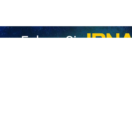
chaft an der Universität Bagdad betonte, dass die Teilnahme von Mi
ion im Iran, in Najaf und in Kerbela eine klare Botschaft an die Fe
ry, Professor für Politikwissenschaft an der Universität Bagdad, 
eisetzung des märtyrerhaften Anführers der Islamischen Revolution
nde in Angst versetzt hätten.
er seine eigenen Machtelemente. Was heute in der Islamischen Republik 
ng der Bevölkerung für diese Länder sowie für die Widerstandsbewegun
eerende Krieg und die militärischen Operationen, die die USA und das
n den Willen des Volkes nicht brechen.“
s diese Kriege zum Scheitern und zum Zusammenbruch der Widerstand