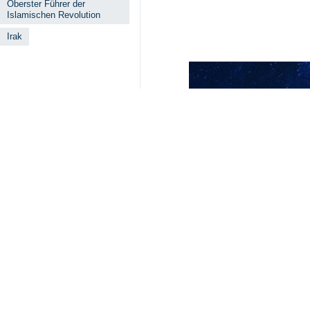
Ein Professor für Politikwissens
Anführers der Islamischen Revolut
Teheran (
IRNA
) – Hazem al-Shamma
Erscheinen der Menschen bei der B
betonte, dass solche Szenen die Fei
Er erklärte: „Jedes Land verfügt üb
soziale Stärke und die Unterstützu
Al-Shammary fügte hinzu: „Der verh
den Libanon begonnen haben, konnte
Ihm zufolge erwarteten viele, das
das Gegenteil dieser Vorstellung.