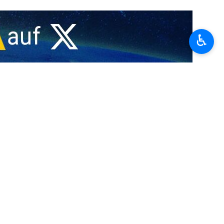
gen Bestattung des ermordeten Führers und seiner Familie als
♿︎
hwarzer Kleidung strömten in die Straßen der iranischen Hauptstadt
i riefen sie Parolen gegen den US-Präsidenten Donald Trump.
dass die Teilnehmerzahl die der Bestattung des verstorbenen Qasem
lakate, Schilder und Banner in der Hand, die gegen Trump gerichtet
 Kopftücher oder andere Gegenstände in Richtung der Särge, um sie
rauernden nach Vergeltung für die Ermordung des iranischen Führers