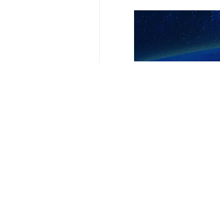
Die Nachrichtenagentur Associate
„umfangreich“ und titelte: „Ein 
Teheeran (
IRNA
) – In einem Beric
Teheran, um an der Bestattung von 
Die AP bezeichnete die Beteiligun
Soleimani, des Kommandanten der ir
Laut AP hielten Menschen, die entl
waren.
Die Trauernden streckten ihre Hän
zu segnen.
In einem Teil des Berichts stellt 
zunahmen. Sie trugen Plakate, die 