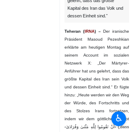
gelehrt, dass das größte
Kapital des Iran das Volk und
dessen Einheit sind."
Teheran (
IRNA
) –
Der iranische
Präsident Masoud Pezeshkian
erklärte am heutigen Montag auf
seinem Account im sozialen
Netzwerk X: „Der Märtyrer-
Anführer hat uns gelehrt, dass das
größte Kapital des Iran sein Volk
und dessen Einheit sind.“ Er fügte
hinzu: „Heute werden wir den Weg
der Würde, des Fortschritts und
des Stolzes Irans fortsetzen,
♿︎
indem wir dem göttlichen Gebot
‹أَنْ تَقُومُوا لِلَّهِ مَثْنَیٰ وَفُرَادَیٰ› (‚dass