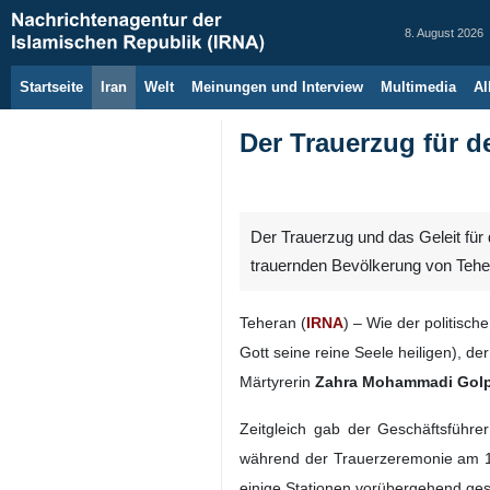
8. August 2026
Startseite
Iran
Welt
Meinungen und Interview
Multimedia
Al
Der Trauerzug für 
Der Trauerzug und das Geleit für
trauernden Bevölkerung von Teh
Teheran (
IRNA
) – Wie der politis
Gott seine reine Seele heiligen), de
Märtyrerin
Zahra Mohammadi Gol
Zeitgleich gab der Geschäftsführe
während der Trauerzeremonie am 15.
einige Stationen vorübergehend ge