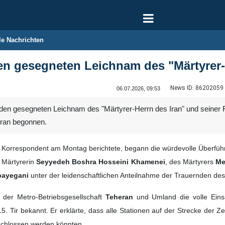
le Nachrichten
den gesegneten Leichnam des "Märtyrer
News ID:
86202059
06.07.2026, 09:53
 den gesegneten Leichnam des "Märtyrer-Herrn des Iran" und seiner F
eran begonnen.
che Korrespondent am Montag berichtete, begann die würdevolle Überf
r Märtyrerin
Seyyedeh Boshra Hosseini Khamenei
, des Märtyrers
Me
payegani
unter der leidenschaftlichen Anteilnahme der Trauernden des
r der Metro-Betriebsgesellschaft
Teheran
und Umland die volle Eins
 Tir bekannt. Er erklärte, dass alle Stationen auf der Strecke der
schlossen werden könnten.