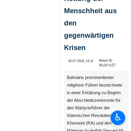
Menschheit aus
den
gegenwärtigen
Krisen
News ID:
05.07.2026, 14:11
86201627
Bahrains prominentester
religiöser Führer bezeichnete
in einer Erklärung zu Beginn
der Abschiedszeremonie für
den Märtyrerführer der
♿︎
Islamischen Revolution Imam
Khomeini (RA) und den
Märtyrer Ayatollah Seyyed Ali