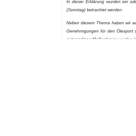
Schweiz, dass die Delegation der
gebracht habe.
Wie
IRNA
berichtet, erläuterte
Esma
der Gespräche zwischen den Del
endgültiges Abkommen von der Umset
Der vollständige Text des Interviews 
IRNA:
Herr Doktor, vielen Dank für
wurde die gemeinsame Erklärung 
Gespräche erlebt. Bitte erläutern S
Baghaei:
Wie Sie bereits sagten,
dauerten bis vor etwa einer Stunde 
Eines der Ergebnisse dieser Gesprä
USA
formuliert wurde. Der Inhalt d