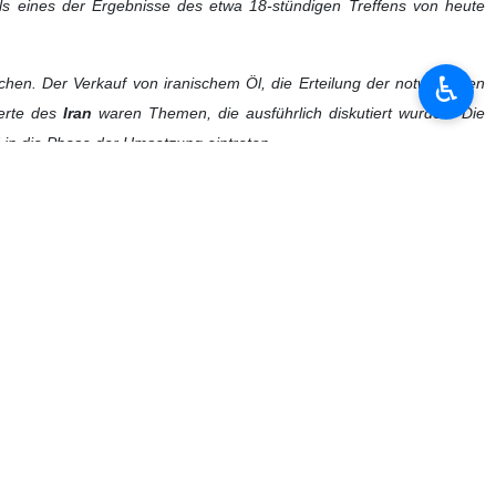
-Treffen mit den USA sehr klar und deutlich zum Ausdruck
♿︎
 mit dem Korrespondenten der
IRNA
in
Bürgenstock
die Ergebnisse
d
Katar
. Er betonte, dass der Beginn von Verhandlungen über ein
abhängt.
30 Uhr morgens am Montag (Ortszeit) und vor etwa einer halben Stunde
fentlicht. Heute (Sonntag) haben wir Höhen und Tiefen im Verlauf der
gebnisse der veröffentlichten Erklärung.
t den Vermittlern begannen am Sonntag gegen 9:00 Uhr morgens und
prache mit den Delegationen der
Islamischen Republik Iran
und der