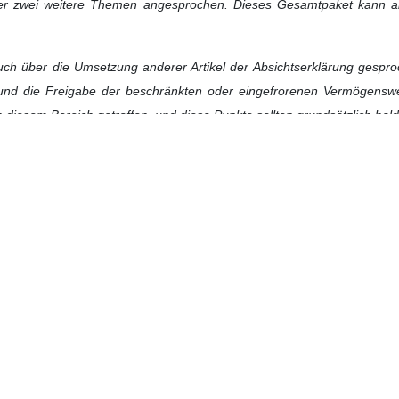
 Islamischen Republik Iran ihre Standpunkte und Ansichten im Vierer
il Baghaei
am frühen Montagmorgen in einem exklusiven Interview
egationen des
Iran
, der
USA
und den Vermittlern aus
Pakistan
un
zung spezifischer Teile der Absichtserklärung durch die Gegenseite 
lautet wie folgt:
 die Zeit, die Sie uns zur Verfügung gestellt haben. Es ist jetzt 3:
von
Katar
und
Pakistan
als Vermittler des Verhandlungsprozesses veröf
ie die heutigen Entwicklungen und insbesondere die Dimensionen und Er
 ist es jetzt etwa 3:30 Uhr morgens am Montag. Unsere Gespräche mi
an.
che war die gemeinsame Erklärung der beiden Vermittler, die in Abs
ieser Erklärung ist von besonderer Bedeutung.