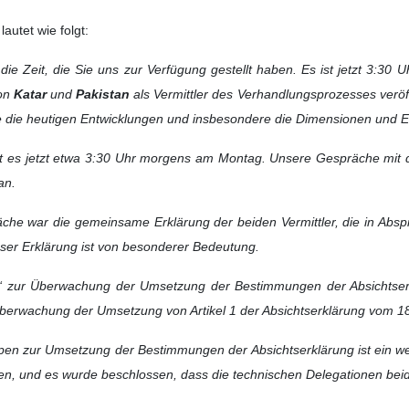
des Außenministeriums unseres Landes erklärte gegenüber dem Korr