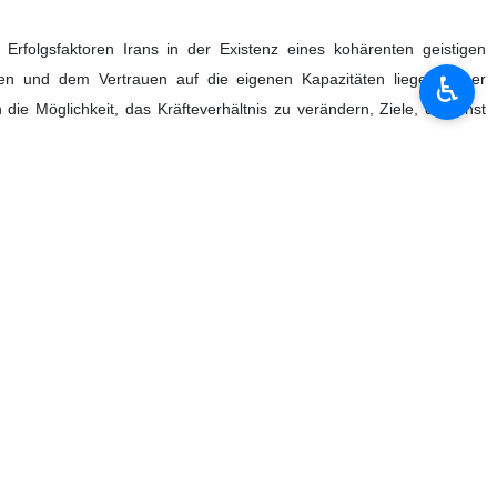
folg Irans gegenüber den USA und ihren Verbündeten bereits vor der
♿︎
ah in dem Moment, als es dem Iran gelang, den ersten Schock des
alt und die Unterstützung seiner politischen Struktur den Weg des
ediglich gefestigt, nicht aber eingeleitet haben. Nach Ansicht des
zitäten und innerem Zusammenhalt zum Erfolg führen könne – selbst
stützung geprägt sei.
chen Verhaltens der Gegenseite zu gestalten, und dass der Eintritt in
ug von Verpflichtungen oder Handlungen entgegen den Abmachungen
en Preis des Verzichts auf seine Prinzipien oder seine Verbündeten
 dem Iran und schreibt, dass in Teilen der arabischen Welt externer
ung durch externe Mächte geführt hätten. Im Gegensatz dazu habe die