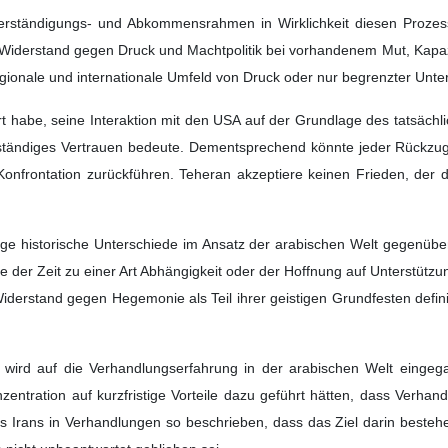
tar schreibt ein arabischsprachiges Medium, dass die jüngsten Entw
rgebnis eines politischen Abkommens seien. Vielmehr seien sie das Re
nomie und das Vertrauen auf die eigenen Machtkomponenten. Ein Mo