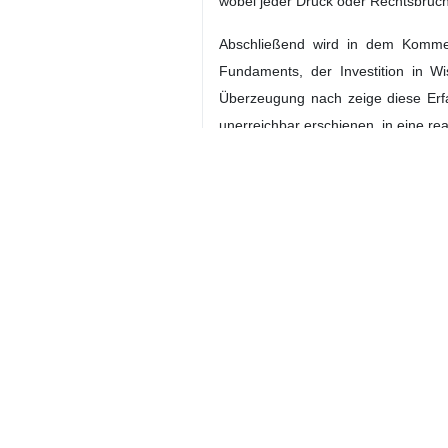
Botschaften enthalten könnte.
Das libanesische Nachrichtenportal
Unterzeichnung irgendeines Verst
Drucks abzufangen, die Initiative
Widerstands fortzusetzen.
In der Analyse wird betont, dass V
Autors zeige diese Erfahrung, das
unter Bedingungen, in denen das re
Weiter heißt es, dass der Iran erkl
Verhandlungen keineswegs ein vol
die Lage wieder auf den Pfad der K
habe.
Der Beitrag verweist zudem auf ein
Druck und interne Probleme im Lauf