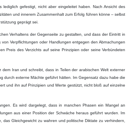
icklungen und das, was als strategischer Erfolg Irans
sultat einer Reihe von Faktoren, darunter Widerstand, innerer
dell, das auch für die arabischen Länder Lehren und