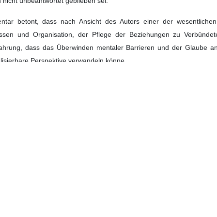
 „Al-Ahd“ schreibt in einem Beitrag, dass die Anzeichen für den Er
ändigungs- oder Abkommensprotokolls deutlich wurden. Dies gesch
 zu ergreifen und unter Berufung auf den gesellschaftlichen Rückh
erständigungs- und Abkommensrahmen in Wirklichkeit diesen Prozess l
s Widerstand gegen Druck und Machtpolitik bei vorhandenem Mut, Kapa
gionale und internationale Umfeld von Druck oder nur begrenzter Unter
ärt habe, seine Interaktion mit den USA auf der Grundlage des tatsächli
lständiges Vertrauen bedeute. Dementsprechend könnte jeder Rückz
onfrontation zurückführen. Teheran akzeptiere keinen Frieden, der d
ige historische Unterschiede im Ansatz der arabischen Welt gegenüber
e der Zeit zu einer Art Abhängigkeit oder der Hoffnung auf Unterstütz