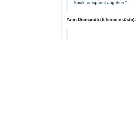
Nach dem fulminanten 7:1-Auftakt
trifft die DFB-Elf im kanadischen 
Sechzehntelfinale. Während Deutsch
Ecuador ihre Chance auf eine Sensati
Team-News & Verl
Deutschland Verletzu
Bundestrainer Julian Nagelsmann ka
Curaçao stellt sich die Frage, ob 
Leistung als Joker (ein Tor, zwei Vor
Elfenbeinküste Verle
Trainer Emerse Faé muss mögliche
verweigert, da er in eine Sportwett
Vorbereitung seinen Einsatz gefä
Ecuador in der Nachspielzeit traf, d