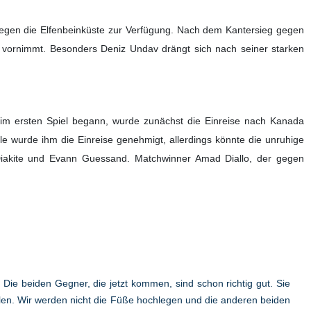
nd der Bilanz vor dem entscheidenden WM-Gruppenspiel am 20. Juni