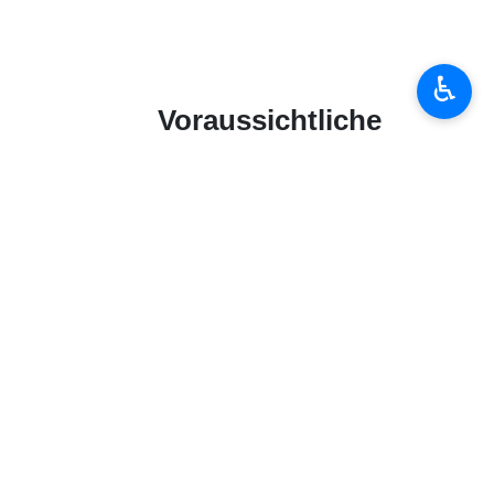
wegweisende zweite Gruppenspiel der WM 2026 an. Am Samstagabend
 in Gruppe E gewinnen und kämpfen nun um den vorzeitigen Einzug ins
ttern die physisch starken „Elefanten“ nach ihrem 1:0-Erfolg gegen
♿︎
die schnellen Angreifer der Elfenbeinküste voll gefordert sein wird.
 gegen die Elfenbeinküste zur Verfügung. Nach dem Kantersieg gegen
en vornimmt. Besonders Deniz Undav drängt sich nach seiner starken
im ersten Spiel begann, wurde zunächst die Einreise nach Kanada
ile wurde ihm die Einreise genehmigt, allerdings könnte die unruhige
 Diakite und Evann Guessand. Matchwinner Amad Diallo, der gegen