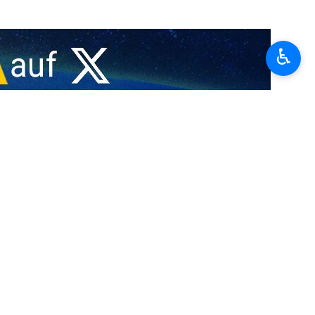
der kritischen Infrastruktur zur Trinkwasserversorgung in den
♿︎
egenden Verstoß gegen grundlegende Menschenrechtsprinzipien
störung lebenswichtiger Anlagen zur Trinkwasserversorgung und -
Es wertete diesen Akt als eklatanten Verstoß gegen die fundamentalen
n als essenzielle Einrichtungen und Vermögenswerte, die gemäß den
 müssen. Das gezielte Angreifen oder die Beschädigung solcher
e öffentliche Gesundheit, die sanitäre Versorgung, die menschliche
internationalen Dokumenten und Standards, einschließlich der
setzung für das Recht auf Leben, das Recht auf Gesundheit und das
ziehung oder Beeinträchtigung des Zugangs der Zivilbevölkerung zu