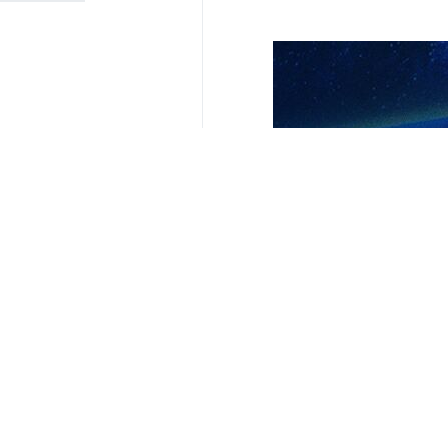
Teheran – IRNA – Das Menschenrec
südlichen Regionen des Landes d
bezeichnet.
Das Menschenrechts-Hauptquartier
verteilung in einigen südlichen Lan
Prinzipien des Völkerrechts, des h
Wasserversorgungsanlagen und Infr
anerkannten Regeln des Völkerre
Infrastrukturen hat weitreichende 
Sicherheit und die ihnen innewohn
Der Zugang zu sauberem und ausr
maßgeblichen Auslegungen der Mens
Recht auf einen angemessenen Lebe