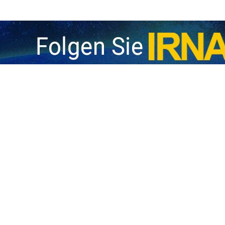
hts-Hauptquartier der Islamischen Republik Iran hat die Zerstörung 
urch US-Angriffe aufs Schärfste verurteilt und diese als schwerwi
 verurteilte die jüngsten US-Angriffe, die zu Schäden und der Zer
desteilen, einschließlich des Bezirks Sirik, geführt haben, scharf. 
umanitären Völkerrechts sowie der Menschenrechte.
astrukturen, die der Deckung ziviler Grundbedürfnisse dienen, gelte
chts vor Angriffen, Zerstörung oder Beschädigung geschützt sein
und langfristige Auswirkungen auf das tägliche Leben der Bürger, di
ende Würde.
eichendem Wasser ist ein grundlegendes Menschenrecht, das in 
chenrechtsgremien der Vereinten Nationen, als unabdingbare Voraus
nsstandard anerkannt ist. Jede militärische Maßnahme, die zur Ent