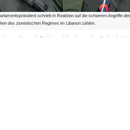
arlamentspräsident schrieb in Reaktion auf die schweren Angriffe d
chen des zionistischen Regimes im Libanon zahlen.
b heute, Montag, in Reaktion auf die schweren Angriffe des zionist
und die Verschärfung der Kriegsverbrechen im Libanon durch das geno
lten.
 der Vorsitzende der Islamischen Beratenden Versammlung, erklärte 
afür ebenfalls eintreffen werde: Alles wird an seinen Platz kommen.
 berichtet, dass seit dem Angriff des zionistischen Regimes auf de
ngen ihre Häuser verlassen und sich in Richtung des Libanongebirges
ohner des Südlibanon trotz der anhaltenden Warnungen Israels in ihre