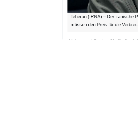
Teheran (IRNA) – Der iranische P
müssen den Preis für die Verbre
„Mohammad Bagher Ghalibaf“ schrie
Die Verhängung einer Seeblockade 
sich nicht an den Waffenstillstand ha
Der iranische Parlamentspräsident,
ihren Preis habe und die Rechnung d
Zuvor hatte der Sender Al Jazeera
unter den israelischen Bombardieru
hätten.
Dies geschieht, während einige Bew
ums Leben.