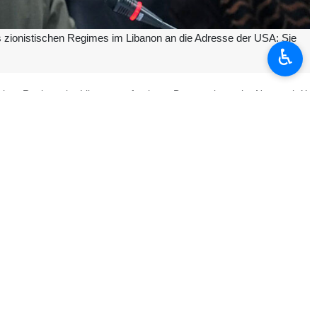
es zionistischen Regimes im Libanon an die Adresse der USA: Sie
♿︎
ischen Regimes im Libanon auf seinem Benutzerkonto im Netzwerk X:
zidale zionistische Regime sind klare Beweise dafür, dass die USA
in dieser Nachricht mit dem Hinweis darauf, dass jede Entscheidung
n Libanon in den vergangenen Wochen viele Bewohner des Südlibanon
 und der nördlichen Städte oder sogar in Gebiete in Beirut begeben
n Häusern geblieben sind; eine Anzahl von ihnen kam dabei ebenfalls