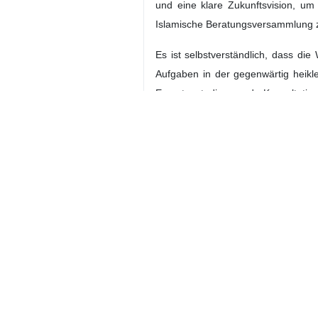
Teheran (IRNA) - In einer Botsch
Khamenei die Bemühungen der Abg
wahre Repräsentant der Nation a
Er betonte die Notwendigkeit, den
dass jeder einzelne derjenigen, der
die Einheit der zusammenhängenden
und Spaltung umschlagen zu lassen,
Der Text der Botschaft des Führers d
Im Namen Allahs, des Gnädigen, d
Ich gratuliere allen Bürgerinnen u
Jahrestag der Eröffnung der erste
Islamischen Beratenden Versammlung