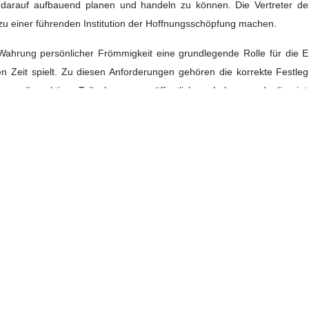
aft zum Jahrestag der Konstituierung der ersten Legislaturperiode de
eordneten, insbesondere des verehrten Parlamentspräsidenten, um d
us dem Volk selbst stamme und auf der Ebene des Volkes stehe.
 großen Segen der nationalen Einheit und den gegenwärtigen beispie
en Herzen für den Islam und die Revolution oder die Unabhängigkeit u
 und miteinander verbundenen Reihen der Nation zu wahren und ungere
 sondern in Wort und Tat ein Ausdruck des Zusammenhalts und der Inte
er Islamischen Revolution lautet wie folgt:
es Barmherzigen
nd Bürgern der Islamischen Republik Iran und den verehrten Vertret
n Legislaturperiode des Parlaments. Bei dieser Gelegenheit möcht
, Dr. Ghalibaf, meinen Dank für ihren Einsatz für den Fortschritt de