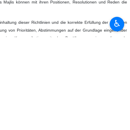
s Parlaments (Majlis) würdigte Ayatollah Seyyed Mojtaba
♿︎
en Fortschritt des Landes voranzutreiben. Er betonte, dass der
llosen Zusammenhalt zu würdigen, und merkte an: Es ist notwendig,
nd den Stolz Irans schlagen, von nun an mehr denn je daran arbeiten,
chtfertigte oder sogar berechtigte Differenzen nicht in Konflikte
grität der Nation zu sein.
ern der Islamischen Beratenden Versammlung zum Eid al-Adha und zum
e ich den Vertretern, insbesondere dem verehrten Präsidenten der
s Landes aussprechen.