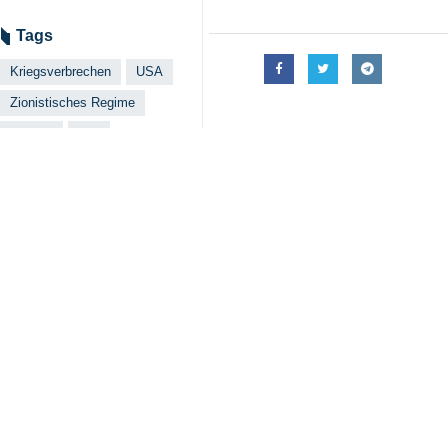
Tags
Kriegsverbrechen
USA
Zionistisches Regime
Lamerd
Iran
Your Comment