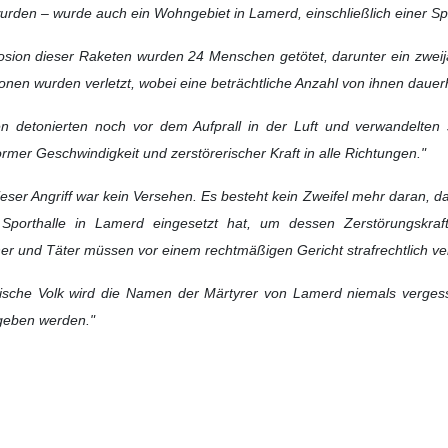
rden – wurde auch ein Wohngebiet in Lamerd, einschließlich einer Spo
losion dieser Raketen wurden 24 Menschen getötet, darunter ein zwei
en wurden verletzt, wobei eine beträchtliche Anzahl von ihnen dauer
n detonierten noch vor dem Aufprall in der Luft und verwandelten
rmer Geschwindigkeit und zerstörerischer Kraft in alle Richtungen."
ieser Angriff war kein Versehen. Es besteht kein Zweifel mehr daran, 
orthalle in Lamerd eingesetzt hat, um dessen Zerstörungskraft 
er und Täter müssen vor einem rechtmäßigen Gericht strafrechtlich ver
nische Volk wird die Namen der Märtyrer von Lamerd niemals verge
rgeben werden."