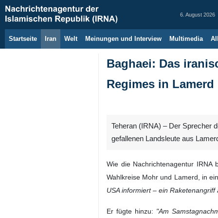
6. August 2026
Startseite
Iran
Welt
Meinungen und Interview
Multimedia
Al
Baghaei: Das iranis
Regimes in Lamerd 
Teheran (IRNA) – Der Sprecher de
gefallenen Landsleute aus Lamer
Wie die Nachrichtenagentur IRNA be
Wahlkreise Mohr und Lamerd, in eine
USA informiert – ein Raketenangriff 
Er fügte hinzu:
"Am Samstagnachmi