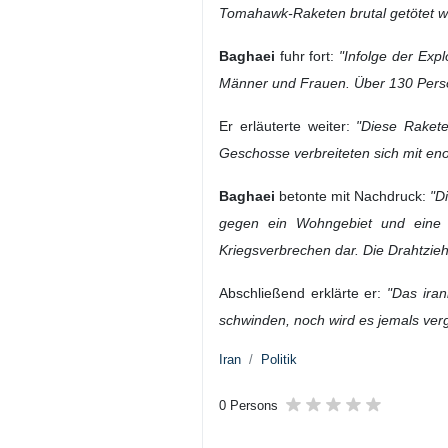
Tomahawk-Raketen brutal getötet wu
Baghaei
fuhr fort:
"Infolge der Exp
Männer und Frauen. Über 130 Person
Er erläuterte weiter:
"Diese Rakete
Geschosse verbreiteten sich mit eno
Baghaei
betonte mit Nachdruck:
"D
gegen ein Wohngebiet und eine Sp
Kriegsverbrechen dar. Die Drahtzieh
Abschließend erklärte er:
"Das ira
schwinden, noch wird es jemals ve
Iran
Politik
0 Persons