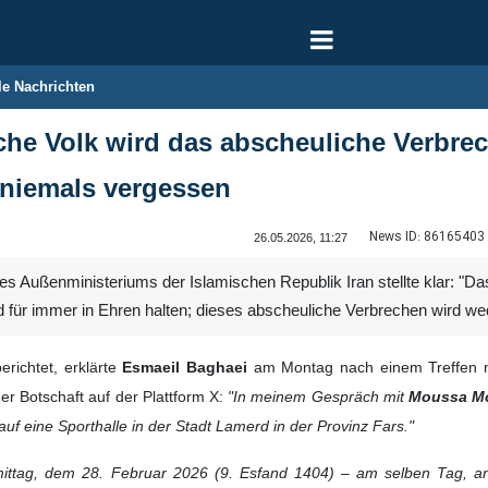
le Nachrichten
che Volk wird das abscheuliche Verbre
niemals vergessen
News ID:
86165403
26.05.2026, 11:27
s Außenministeriums der Islamischen Republik Iran stellte klar: "Da
d für immer in Ehren halten; dieses abscheuliche Verbrechen wird w
richtet, erklärte
Esmaeil Baghaei
am Montag nach einem Treffen 
r Botschaft auf der Plattform X:
"In meinem Gespräch mit
Moussa M
auf eine Sporthalle in der Stadt Lamerd in der Provinz Fars."
ttag, dem 28. Februar 2026 (9. Esfand 1404) – am selben Tag, an 