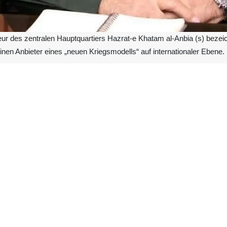
des zentralen Hauptquartiers Hazrat-e Khatam al-Anbia (s) bezeich
einen Anbieter eines „neuen Kriegsmodells“ auf internationaler Ebene.
am Sonntag am Rande einer Gedenkzeremonie für die Märtyrer des d
r vollständigen Nutzung einheimischer, iranischer Ressourcen beruhe. E
es für die Befreiung von der Unterdrückung durch den globalen Imperial
n Komponenten dieser Machtentfaltung stellte er klar: „Auf dem Schl
Glauben und vom Vertrauen in die göttlichen Verheißungen ab. Wenn w
ahrung eine Inspirationsquelle für die Widerstandsachse und die Muslime 
und Muslime der Welt eine außerordentlich große und wertvolle Erfahrun
Generalmajor Abdollahi: „Wir stehen bis zum letzten Atemzug fest un