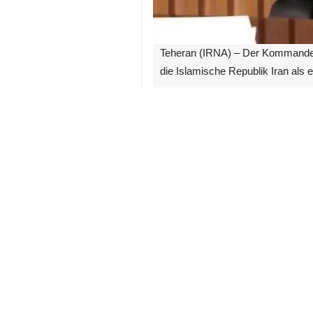
Teheran (IRNA) – Der Kommandeur 
die Islamische Republik Iran als 
Generalmajor Ali Abdollahi sagte 
Kreativität, Eigeninitiative und de
entworfen wurde, hat gezeigt, dass 
Bei der Erläuterung der wichtigste
Durchhaltevermögen, Festigkeit im 
der Lage sein, uns zu besiegen.“
Unter Hinweis darauf, dass diese Erf
Modell, das für alle Unterdrückten 
Zu den Drohungen der Feinde sagte 
dauerhaft und unüberwindlich.“