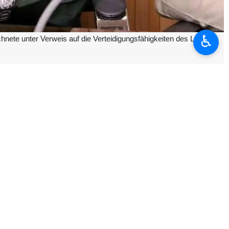
♿︎
nete unter Verweis auf die Verteidigungsfähigkeiten des Landes
ritten aufgezwungenen Krieges, dass dieses neue Kriegsmodell auf
r betonte: „Diese neuartige Taktik, die von den Söhnen dieses Landes
ismus allein eines starken und stählernen Willens bedarf.“
achtfeld hängt alles vom Willen der Menschen, von Standhaftigkeit,
ir auf Widerstand beharren, wird keine arrogante Macht der Welt in
weltweit sei, fügte dieser Militärvertreter hinzu: „Dies ist ein neues
g darstellen kann.“
d haben nicht die geringste Spur von Zweifel. Unser Widerstand ist