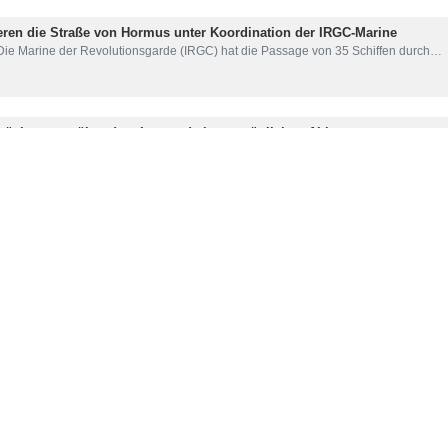
ieren die Straße von Hormus unter Koordination der IRGC-Marine
Die Marine der Revolutionsgarde (IRGC) hat die Passage von 35 Schiffen durch…
rüche gegenüber dem Iran und einem möglichen Abkommen
 Der US-Präsident wiederholte seine Behauptungen und Drohungen gegenüber 
er Kommandeur der Marine der Revolutionsgarden: Öltanker können die
er stellvertretende Leiter der Abteilung für Kultur und psychologische Operatione