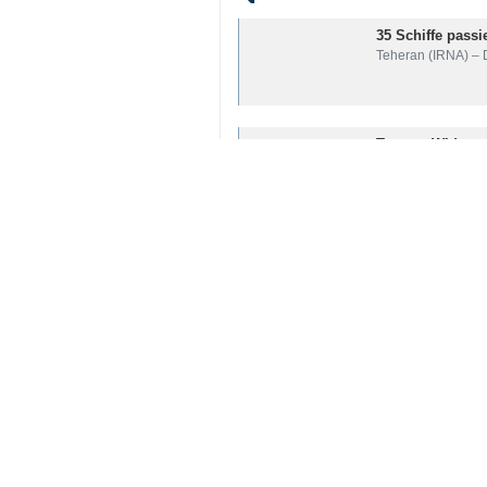
35 Schiffe pass
Teheran (IRNA) – 
Trumps Widersp
Teheran (IRNA) –
Stellvertretend
Teheran (IRNA) - D
Your Comment