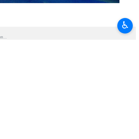
♿︎
erste Streitkraft der Welt waren, die den fortschrittlichen und
 Schlachtfeld wird von vielen weiteren Überraschungen begleitet
ginn des Krieges gegen den Iran die Zerstörung von Dutzenden von
raft der Welt waren, die den fortschrittlichen und renommierten Kampfjet
können Sie sicher sein, dass die Rückkehr auf das Schlachtfeld noch