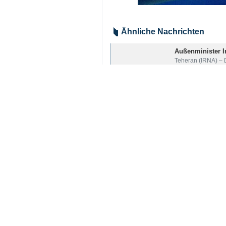
Teheran (IRNA) - Der Außenminister
berühmten Kampfjet F-35 abgescho
sein.“
Seyyed Abbas Araqchi schrieb am M
Flugzeugen im Wert von Milliarden 
Er fügte hinzu: „Es wurde nun offizie
F-35 abgeschossen hat.“
Araqchi fuhr fort: „Mit den Lektio
viele weitere Überraschungen bereit