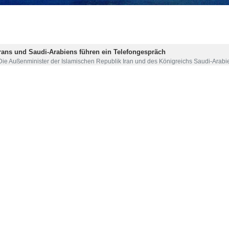
 wies darauf hin, dass die schlagkräftigen iranischen Streitkräfte die 
ssen hat, und erklärte: „Seien Sie versichert, die Rückkehr auf das
ittwochmorgen auf X Network, dass der US-Kongress Monate nach Be
Dollar anerkannte.
ll bestätigt, dass unsere schlagkräftigen Streitkräfte die erste Streitk
nen, die wir gelernt haben, und dem Wissen, das wir gewonnen haben, 
halten wird.“