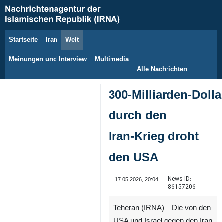
Startseite
Iran
Welt
8. August 2026
Meinungen und Interview
Multimedia
Alle Nachrichten
300‑Milliarden‑Doll
durch den
Iran‑Krieg droht
den USA
News ID:
17.05.2026, 20:04
86157206
Teheran (IRNA) – Die von den
USA und Israel gegen den Iran