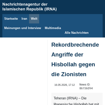
Startseite
Iran
Welt
7. August 2026
Meinungen und Interview
Multimedia
Alle Nachrichten
Rekordbrechende
Angriffe der
Hisbollah gegen
die Zionisten
News ID:
16.05.2026, 17:12
86156094
Teheran (IRNA) – Die
libanesische Hisbollah hat mit