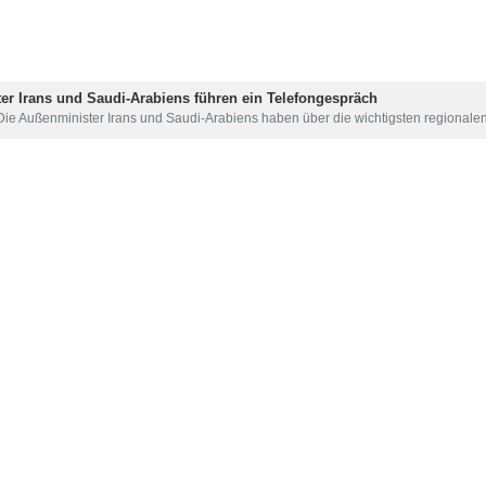
Abbas Araghchi führte am Donnerstag am Rande eines Treffens der B
n und brasilianischen Amtskollegen. Dabei wurden bilaterale Bezieh
twochabend in Neu-Delhi eingetroffen war, um an dem zweitägigen 
ischen Außenminister Mauro Vieira.
iranische Spitzendiplomat wichtige bilaterale Themen, den Konflikt i