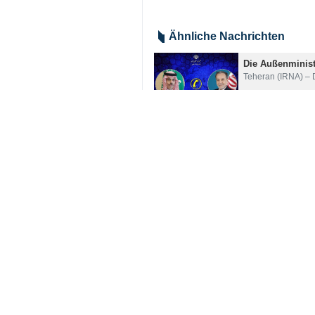
Teheran (IRNA) – Außenminister 
Gespräche mit seinen malaysische
erörtert.
Seyed Abbas Araghchi, der am Mit
Mohamad Hasan sowie den brasilian
In beiden Gesprächen erörterte der 