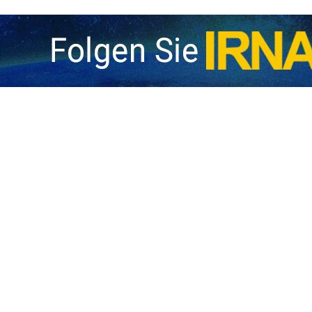
es Sprechers des Außenministeriums
chts der Vorgehensweise der amerikanischen Seite, unvernünftige Forder
Der Sprecher des Außenministeriums sagte gegenüber IRNA: „Die Botschaft der…
gen Ramadan‑Krieg:
tschädigung von fünf Ländern der Region
Der Botschafter und Ständige Vertreter der Islamischen Republik Iran bei…
ngen der Arabischen Liga und der iranfeindlichen Resolution 9245:
ung von Straffreiheit für Aggressoren wird die rechtlichen Tatsachen ni