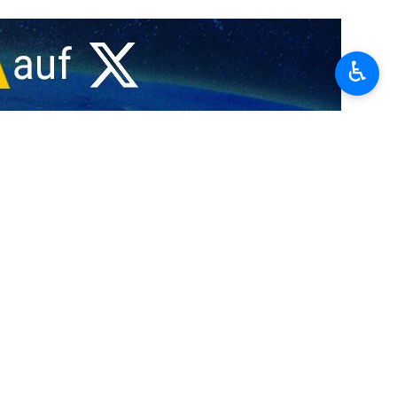
♿︎
ungen zu stellen, ist die Prüfung ihrer Antwort nicht einfach.“
cht ändern