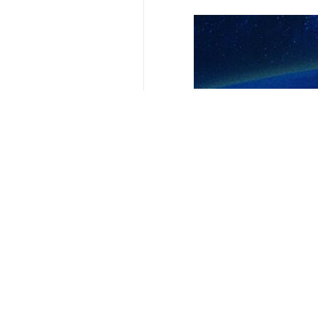
Ähnliche Nachrichten
Pressekonferenz d
Baghaei: „Angesi
Teheran (IRNA) – 
Nach dem 40‑tägi
Iran fordert En
New York (IRNA) – 
Nach den Behauptu
Iran: Die Gewähr