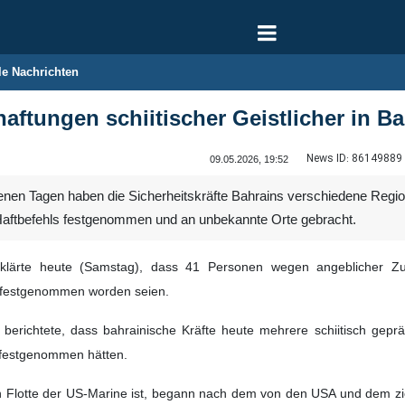
le Nachrichten
aftungen schiitischer Geistlicher in Ba
News ID:
86149889
09.05.2026, 19:52
nen Tagen haben die Sicherheitskräfte Bahrains verschiedene Regio
 Haftbefehls festgenommen und an unbekannte Orte gebracht.
rklärte heute (Samstag), dass 41 Personen wegen angeblicher Z
n festgenommen worden seien.
 berichtete, dass bahrainische Kräfte heute mehrere schiitisch gepr
 festgenommen hätten.
n Flotte der US‑Marine ist, begann nach dem von den USA und dem z