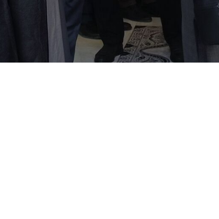
 Kultur und islamische Führung bezeichnete die Hajj-Zeremonie als e
che Führung bezeichnete die Teilnahme iranischer Pilger an den Hajj-Rit
bei, dass sich die Hajj-Diplomatie im Rahmen einer Diplomatie der isl
ajj mit Sicherheit, Würde und Gesundheit erleben. Die Hajj ist eine
دون ناعمی