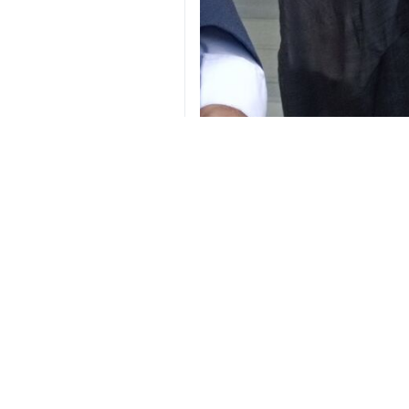
Teheran (IRNA) – Der Minister für
Der Minister für Kultur und islamis
Er sagte: Diese Präsenz trägt dazu 
„In diesem Jahr werden wir eine H
islamischen Welt“, fügte er hinzu.
Iran
Kunst & Kultur
0 Persons