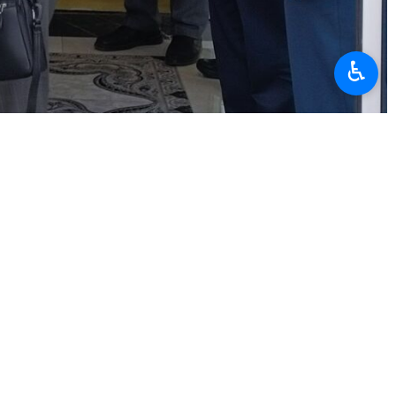
♿︎
ine geeignete Gelegenheit zur Stärkung der islamischen Einheit.
en als eine Chance für die Einheit der islamischen Gemeinschaft.
amischen Würde entfalten kann.
 Gelegenheit für internationale Beziehungen zwischen Iran und der
فری