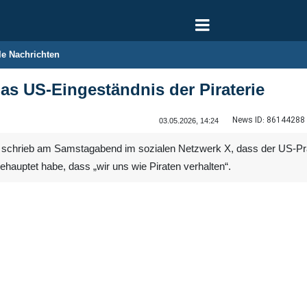
le Nachrichten
das US-Eingeständnis der Piraterie
News ID:
86144288
03.05.2026, 14:24
schrieb am Samstagabend im sozialen Netzwerk X, dass der US-Präsi
behauptet habe, dass „wir uns wie Piraten verhalten“.