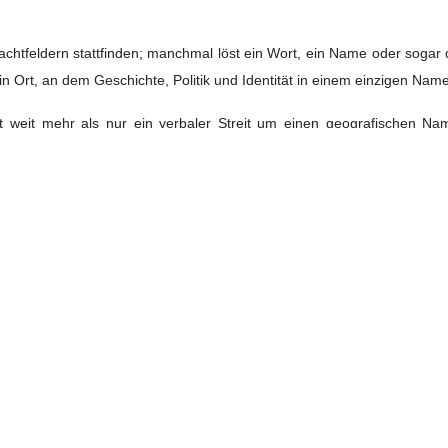
hlachtfeldern stattfinden; manchmal löst ein Wort, ein Name oder sogar
t ein Ort, an dem Geschichte, Politik und Identität in einem einzigen N
t weit mehr als nur ein verbaler Streit um einen geografischen Na
ionaler Sicherheit, die Sprache von Landkarten, Reiseliteratur, di
ort „Persisch“ aus dem Namen dieses Gewässers zu entfernen, in Wirk
opolitischen Bereiche zu kappen.
h in der europäischen kartografischen Tradition erhalten. Die renommi
arten und -tafeln mit dem Titel „Persischer Golf“;
r Vergangenheit an; er ist Gegenstand von heute und morgen. Jedes M
ät der Geschichte und der Wahrheit. Der Name Persischer Golf ist nic
chte eingeschrieben.