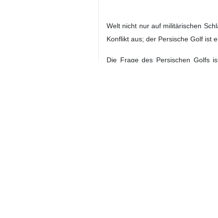
Welt nicht nur auf militärischen Sc
Konflikt aus; der Persische Golf is
Die Frage des Persischen Golfs is
Handelsnetzwerke, Schifffahrt, reg
sich. Daher ist der Versuch, das W
wichtigsten zivilisatorischen und ge
Andererseits hat sich der Name auc
Library, verzeichnen zahlreiche Seek
Der Persische Golf gehört nicht de
nur ein Wort, sondern die Kontinuit
er ist in das Gedächtnis der Geschi
Welt
Europa