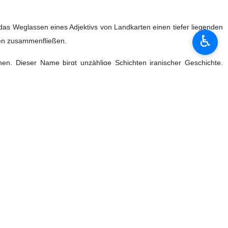
 das Weglassen eines Adjektivs von Landkarten einen tiefer liegenden
♿︎
amen zusammenfließen.
men. Dieser Name birgt unzählige Schichten iranischer Geschichte,
plomatischen Dokumenten und das internationale Benennungssystem in
lichkeit ein Versuch, Irans historische Verbindung zu einem seiner
erten britischen Archive, darunter die Kartensammlungen der British
al, wenn wir diesen Namen korrekt verwenden, verteidigen wir nicht
ht ins Wasser geschrieben, um von einer Welle ausgelöscht zu werden;