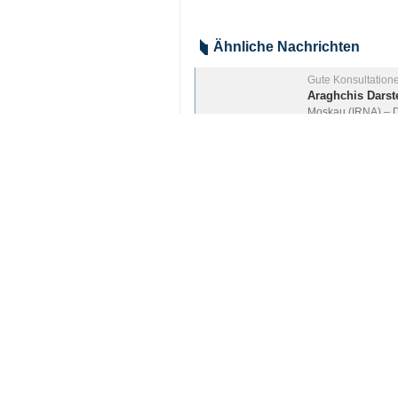
Ähnliche Nachrichten
Gute Konsultation
Araghchis Darst
Moskau (IRNA) – De
Araghchi trifft
Teheran (IRNA) – 
Außenminister i
Teheran (IRNA) – 
Your Comment