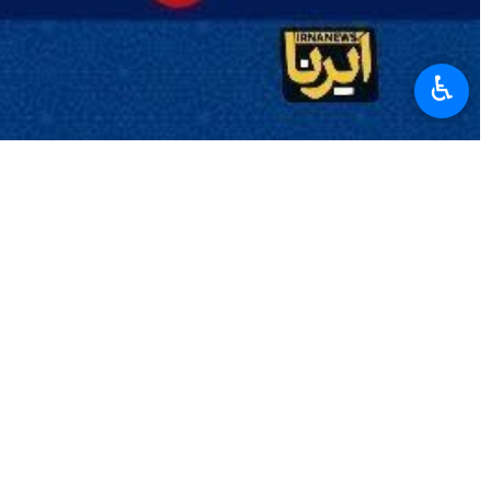
♿︎
 während er die bestehenden Hindernisse auf dem Weg des
uckmittel der USA nicht beendet werden, werden der
sein."
shkian
, und der pakistanische Premierminister
Shehbaz Sharif
am
ive der USA und des zionistischen Regimes gegen Iran die jüngsten
gung diplomatischer Initiativen in Islamabad erörtert.
gemeinsamen Verständnisses und einer gemeinsamen Sprache zwischen
ng einer gemeinsamen Sichtweise und die Schaffung der notwendigen
 Lösung der laufenden Probleme darstellen.