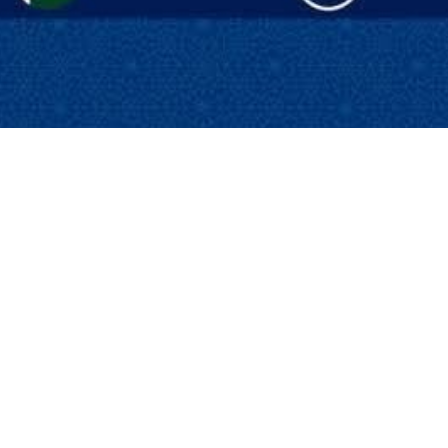
at in seinem fünften Telefonat mit dem Premierminister Pakistans,
rte, betont: "Solange die feindseligen Maßnahmen und operativen Dr
ortschritte auf dem Weg des Dialogs mit Schwierigkeiten verbunden 
et, haben der Präsident der Islamischen Republik Iran,
Masoud Peze
1405, in ihrem fünften Telefongespräch nach der aggressiven Offens
klungen, den Prozess der Stabilisierung der Waffenruhe sowie die Verfol
ongespräch mit Blick auf die Notwendigkeit der Herausbildung eines 
windung der aktuellen Lage hervor und erklärte, dass die Erreichu
 wirksamen Dialogs die Vorbedingung für jeglichen Fortschritt bei der