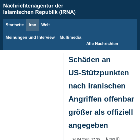
Startseite
Iran
Welt
8. August 2026
Meinungen und Interview
Multimedia
Alle Nachrichten
Schäden an
US‑Stützpunkten
nach iranischen
Angriffen offenbar
größer als offiziell
angegeben
News ID:
26.04.2026, 17:30