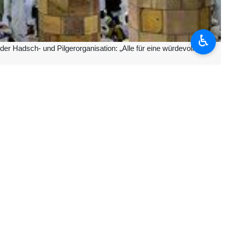
♿︎
r Hadsch- und Pilgerorganisation: „Alle für eine würdevolle
en Medina ankam, und erklärte in einem Interview: „Die Ankunft der
worden seien, und sagte: „Heute erleben wir die Ankunft der ersten
nd wir freuen uns auf den Moment, in dem unsere geliebten Landsleute
n.“