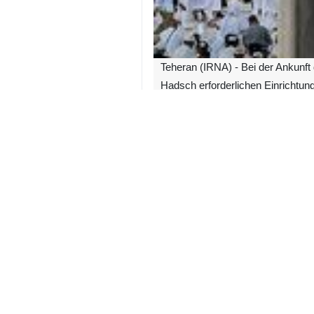
Teheran (IRNA) - Bei der Ankunft
Hadsch erforderlichen Einrichtung
Nasser Hoveyzawi begrüßte heute di
Pilger und Diener im Land der Offe
Er erklärte, dass gemäß der Planun
Gruppe vom Imam-Khomeini-Flughaf
Er erklärte: „Alle für eine würdevo
dieses Land betreten und wir mit de
Iran
Politik
0 Persons