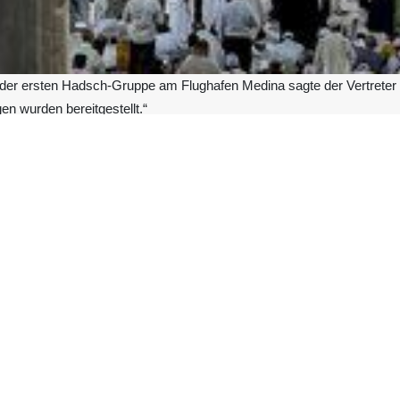
 der ersten Hadsch-Gruppe am Flughafen Medina sagte der Vertreter de
en wurden bereitgestellt.“
e erste Hajj-Gruppe, die mit einem Flugzeug der Iran Air am Flughaf
nbarung wurde über einen sehr langen Zeitraum koordiniert.“
g zwei Pläne A und B in Form von Luft- oder Landreisen festgelegt 
en in Teheran in Medina.“
lle Hajj-Zeremonie erforderlichen Einrichtungen wurden vorbereitet, u
m offiziellen Prozess der Betreuung der Pilger unseres Landes beginne