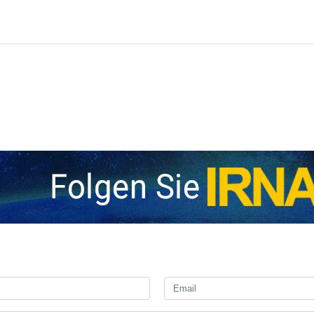
 der Islamischen Republik Iran haben bekanntgegeben, dass der irani
ns eingelaufen ist.