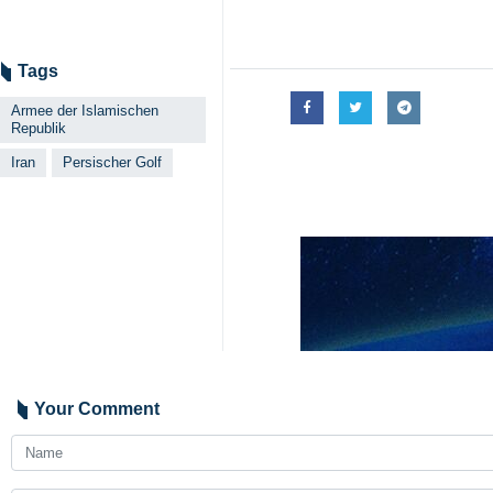
Teheran (IRNA) – Die Streitkräfte
Marine in die Hoheitsgewässer Ira