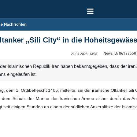
le Nachrichten
ltanker „Sili City“ in die Hoheitsgewäs
News ID:
86133550
21.04.2026, 13:31