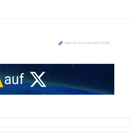
sche Öltanker Sili City unter operativem Schutz der iranischen