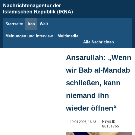
Startseite
Iran
Welt
6. August 2026
Meinungen und Interview
Multimedia
Alle Nachrichten
Ansarullah: „Wenn
wir Bab al‑Mandab
schließen, kann
niemand ihn
wieder öffnen“
News ID:
19.04.2026, 16:48
86131765