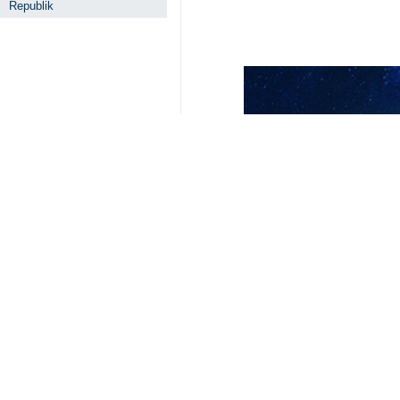
Teheran (IRNA) - Der Oberbefehls
wachsamen Augen, eisernem Wille
Die Botschaft besagt, dass der Ta
in der ruhmreichen Geschichte der 
Der Armeechef fügte in dieser Nach
mit aller Kraft entgegengetreten sei 
Er erklärte, dass die ruhmreiche
Seegrenzen sowie in Kriegen zweifel
Amir Hatami fügte in dieser Nachr
Khamenei, dem Obersten Führer der
iranischen Nation betrachtet.
Der Oberbefehlshaber der Armee der 