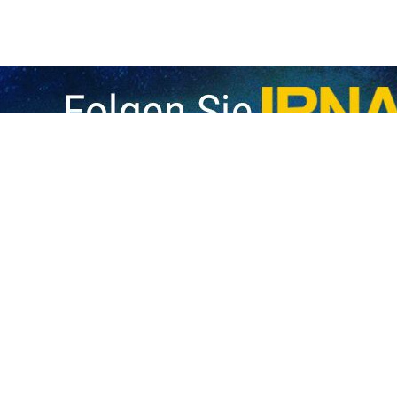
haber der Armee der Islamischen Republik Iran sagte in einer Botscha
n und der Hand am Abzug sind wir bereit, jeder Bedrohung und Aggr
g der Armee der Islamischen Republik Iran und das Gedenken an die h
Islamischen Revolution und ein Ausdruck des tiefgründigen Denkens de
richt hinzu, dass die Armee der Islamischen Republik Iran in den Ja
und gleichzeitig selbstlos und eifrig im Bereich der Hilfs- und Dienstlei
 und glänzende Geschichte der Armee während der Höhen und Tiefe
los von Mut, Loyalität und hohem militärischem Weitblick geprägt sei.
icht hinzu, dass die Armee der Islamischen Republik Iran sich heu
 Islamischen Revolution, folgt und Wachsamkeit und Kampfbereitsc
Islamischen Republik Iran erklärte: „Ich versichere der edlen Nation 