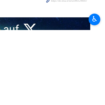
ft anlässlich des Tages der Armee: „Mit fester Entschlossenheit,
♿︎
ession der Feinde entgegenzutreten.“
erausragenden Leistungen der Bodentruppen ein schicksalhafter Tag
s großen Gründers der Islamischen Revolution, Imam Khomeini, ist.
hren nach dem Sieg der Revolution den Feinden des islamischen Iran
stungsleistungen tätig gewesen sei.
n der Islamischen Revolution, ihre Präsenz an Land-, Luft- und
te, indem sie den Befehlen von Ayatollah Seyyed Mojtaba Hosseini
haft aufrechterhält, als Verteidiger der Sicherheit und Ruhe der
Iran, dass die Armee der Islamischen Republik Iran, wie schon in der