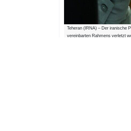
Teheran (IRNA) – Der iranische P
vereinbarten Rahmens verletzt w
In einer Erklärung zu den Verstöße
den Vereinigten Staaten dient – s
Staaten ihre Verpflichtungen erneut 
Er betonte, dass der Präsident der 
und den grundlegenden Rahmen für d
Erstens sei der erste Punkt des 
Premierminister Shehbaz Sharif ausd
Wirkung“ gefordert habe.
Zweitens sei ein feindlicher Drohn