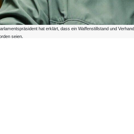
arlamentspräsident hat erklärt, dass ein Waffenstillstand und Verhan
orden seien.
n gegen drei Schlüsselbestimmungen des iranischen Zehn-Punkte-Plan
agte Qalibaf, Iran habe den laufenden Prozess von Anfang an mit Mis
bereits vor Beginn der Gespräche verletzt.
Vereinigten Staaten selbst ausdrücklich erklärt habe, der Zehn-Punkte
iese Gespräche. Dennoch seien bislang drei Punkte dieses Vorschlag
Plans, der einen Waffenstillstand im Libanon vorsieht, nicht eing
rücklich erwähnt worden, der einen „sofortigen Waffenstillstand überal
enflug in den iranischen Luftraum eingedrungen, der in der Stadt La