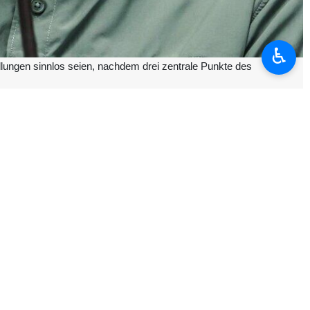
♿︎
dlungen sinnlos seien, nachdem drei zentrale Punkte des
s – der als vereinbarter Rahmen vor Beginn möglicher Gespräche mit
strauen verfolgt. Wie erwartet habe die Regierung der Vereinigten
-Plan der Islamischen Republik Iran bilde eine praktikable Grundlage
s verletzt worden.
ehalten worden. Diese Verpflichtung sei auch vom pakistanischen
l, einschließlich im Libanon und in anderen Regionen, mit sofortiger
r in der Provinz Fars abgeschossen wurde. Dies stelle einen klaren