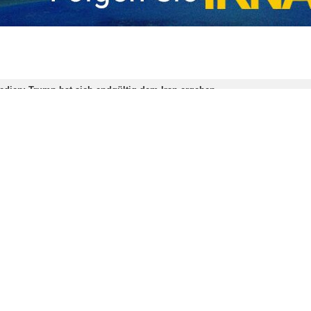
abend (US-amerikanischer Zeit) auf seinem Social-Media-Account: „
 40 Tagen den Krieg gegen den Iran beendet. Dies erklärte er am Die
it dem pakistanischen Premierminister Shahbaz Sharif und dem Oberb
 gegen den Iran zu stoppen, und unter der Voraussetzung, dass die I
stimmt, stimme ich einer zweiwöchigen Aussetzung der Bombardie