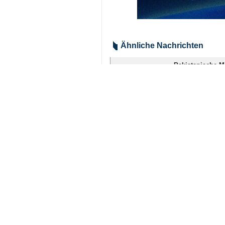
Chuck Schumer schrieb am Dienstag
einem Ausweg sucht.“
US-Präsident Donald Trump hat nach
sozialen Netzwerk „Truth“.
Trump erklärte: „Nach Gesprächen m
für heute Abend geplanten Angriffe
Öffnung der Straße von Hormus zu
Waffenstillstand sein.“
Welt
USA
0 Persons
Tags