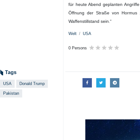
Teheran (IRNA) - Als Reaktion au
im Senat, der US-Präsident such