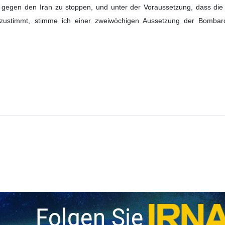
f die Ankündigung eines Waffenstillstands zwischen den Vereinigten 
e verzweifelt nach einem Weg, dem lächerlichen Hype zu entkomme