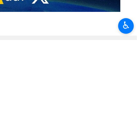
Ich bin froh, dass Trump zurückgerudert ist und verzweifelt nach
♿︎
nstagabend Ortszeit (7. April 2026) in einer Stellungnahme auf dem
efehlshaber der pakistanischen Armee, in denen sie mich baten, die
slamische Republik Iran der vollständigen, sofortigen und sicheren
rungen und Angriffe auf den Iran zu. Dies wird ein bilateraler