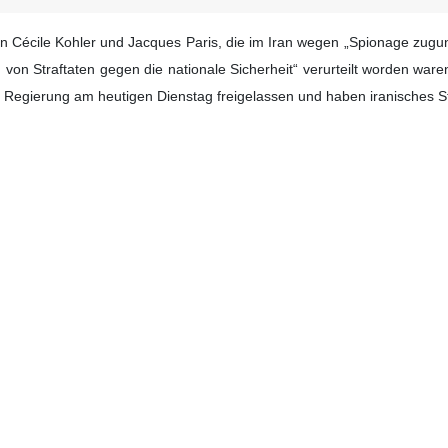
ten Cécile Kohler und Jacques Paris, die im Iran wegen „Spionage z
n Straftaten gegen die nationale Sicherheit“ verurteilt worden war
n Regierung am heutigen Dienstag freigelassen und haben iranisches St
is erzielten Verständigung verpflichtete sich Frankreich im Gegen
 sowie zur Rücknahme seiner Klage gegen den Iran vor dem Internatio
hre Klage gegen den Iran bereits vor einiger Zeit offiziell vor dem I
er Vereinbarung zwischen Teheran und Paris freigelassen worden und 
دون ناعمی