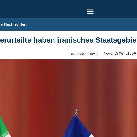
le Nachrichten
erurteilte haben iranisches Staatsgebie
News ID:
86121559
07.04.2026, 19:45