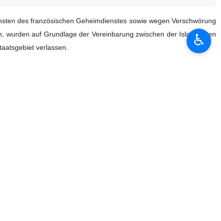
ugunsten des französischen Geheimdienstes sowie wegen Verschwörung
en, wurden auf Grundlage der Vereinbarung zwischen der Islamischen
♿︎
aatsgebiet verlassen.
zug für die Freilassung der beiden Staatsbürger zur vollständigen
nalen Gerichtshof.
nternationalen Gerichtshof zurückgezogen. Frau Esfandiari war zudem
kann jederzeit, wenn sie möchte, in den Iran zurückkehren.
فری