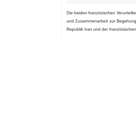
Die beiden französischen Verurteil
und Zusammenarbeit zur Begehung vo
Republik Iran und der französische
Nach der zwischen Teheran und Par
Freilassung von Mahdieh Esfandiari
Die französische Regierung hatte i
bereits vor einigen Wochen gemäß d
Iran
Kunst & Kultur
0 Persons
Tags
Frankreich