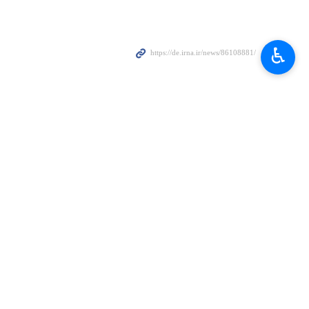
♿︎
he und zionistische Aggression