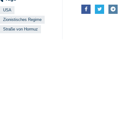
USA
Zionistisches Regime
Straße von Hormuz
Ähnliche Nachrichten
Baqaei: Die Welt
Teheran (IRNA) - D
Massendemonstra