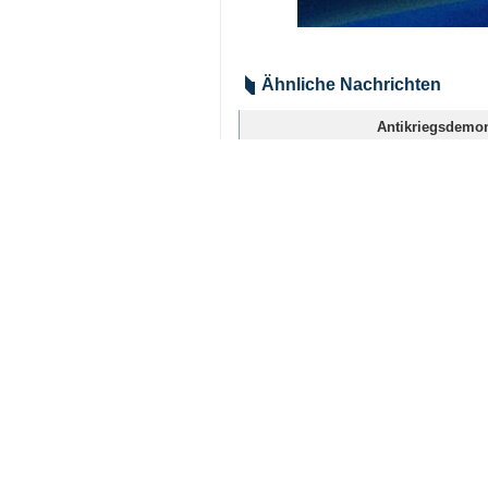
Ähnliche Nachrichten
Antikriegsdemon
Teheran (IRNA) - 
Muslimische US-
Teheran (IRNA) - 
Araqchi: Das ame
Teheran (IRNA) - M
Iran: Die anti-i
Teheran (IRNA) - A