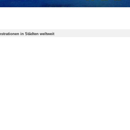
strationen in Städten weltweit
Knapp drei Wochen nach Beginn der US-amerikanischen und israelischen Militär
Kongressabgeordnete: Trump ist verrückt
Ilhan Omar, ein muslimisches Mitglied des US-Repräsentantenhauses, bezeichnet
rikanische Volk sollte Netanjahu für die enormen, auf Israel ausgerich
it Blick auf die enormen Kosten des Krieges, den die USA und das israelische…
ranische Resolution des Sicherheitsrates ist rechtlich unwirksam und ung
mir Saeed Iravani, Irans Botschafter und Vertreter bei den Vereinten Nationen,…