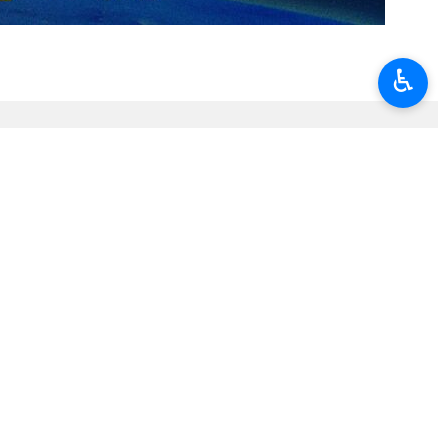
♿︎
aggress…
e…
teten Steuern zur Rechenschaft ziehen
erecht