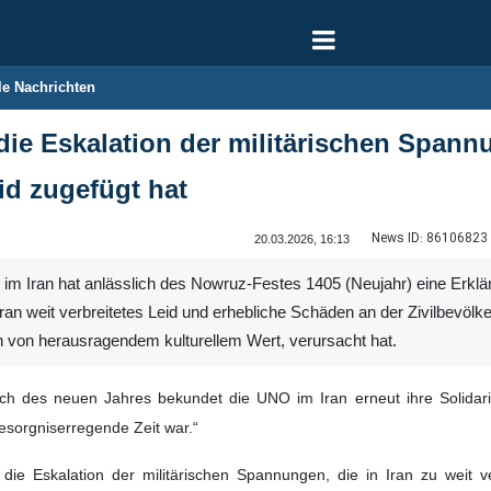
le Nachrichten
 die Eskalation der militärischen Spann
id zugefügt hat
News ID:
86106823
20.03.2026, 16:13
m Iran hat anlässlich des Nowruz-Festes 1405 (Neujahr) eine Erklärung
Iran weit verbreitetes Leid und erhebliche Schäden an der Zivilbevölke
 von herausragendem kulturellem Wert, verursacht hat.
lich des neuen Jahres bekundet die UNO im Iran erneut ihre Solidar
esorgniserregende Zeit war.“
 die Eskalation der militärischen Spannungen, die in Iran zu weit v