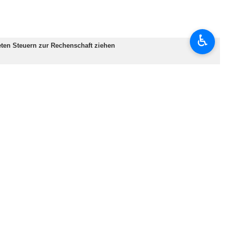
♿︎
 die Infrastruktur des Landes und sagte: „Wenn Angriffe auf
in Teil unserer Stärke. Der einzige Grund für diese Zurückhaltung war,
nfrastruktur wiederholt werden, und sagte: „Jedes Ende des Krieges
d Energieinfrastruktur im Süden des Landes.