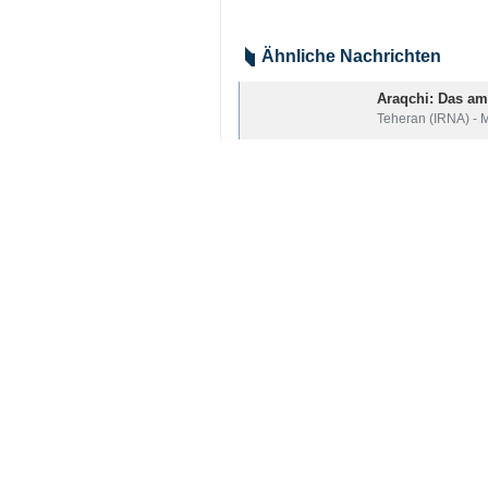
Teheran (IRNA) - In einer Botscha
unsere Infrastruktur wiederholt 
Er stellte klar: „Unsere Reaktion au
den Aufrufen zur Deeskalation nac
Der Außenminister betonte, dass es
muss die Schäden an zivilen Gebiet
Bei seinem Angriff am Mittwoch atta
Iran
Politik