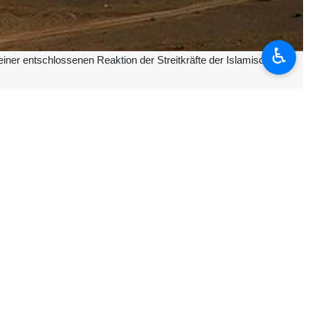
♿︎
einer entschlossenen Reaktion der Streitkräfte der Islamischen
sche Feind“ habe Teile der Treibstoff‑ und Energieinfrastruktur Irans
ur unseres Landes durch amerikanisch‑zionistische Angriffe ins Visier
ng der Aggression mit Nachdruck angreifen“, fügte er hinzu.
gslandes der Aggression als legitim und werde bei erster Gelegenheit
n Republik rechnen.