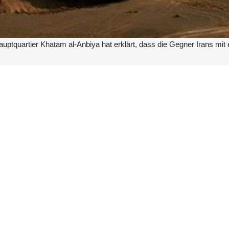
ptquartier Khatam al‑Anbiya hat erklärt, dass die Gegner Irans mit 
rtiers Khatam al‑Anbiya (Friede sei mit ihm) erklärte, der „verbrecheri
n: Sollte die Treibstoff‑, Energie‑, Gas‑ oder Wirtschafts­infrastrukt
nur entschlossen gegen den Feind vorgehen, sondern auch den Urspru
ngriffe auf die Treibstoff‑, Energie‑ und Gasinfrastruktur des Ursprun
sollten mit einer entschlossenen Aktion der Streitkräfte der Islamische