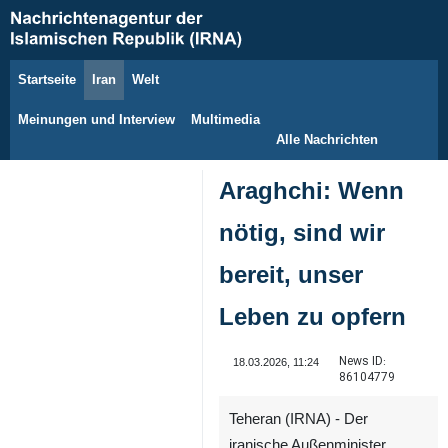
Startseite
Iran
Welt
8. August 2026
Meinungen und Interview
Multimedia
Alle Nachrichten
Araghchi: Wenn
nötig, sind wir
bereit, unser
Leben zu opfern
News ID:
18.03.2026, 11:24
86104779
Teheran (IRNA) - Der
iranische Außenminister