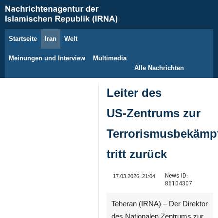
Startseite
Iran
Welt
7. August 2026
Meinungen und Interview
Multimedia
Alle Nachrichten
Leiter des
US‑Zentrums zur
Terrorismusbekämp
tritt zurück
News ID:
17.03.2026, 21:04
86104307
Teheran (IRNA) – Der Direktor
des Nationalen Zentrums zur