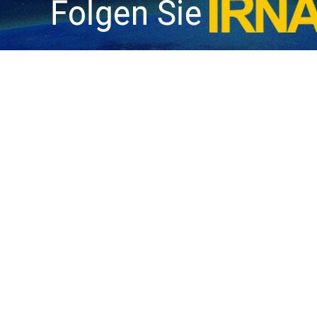
auf Libanon: 6 Märtyrer und 8 Verwundete
Das gesundheitsministerium von Libanon gab bekannt, dass nach dem israelisch
waffenstützpunkt "Ramat David" mit Schwärmen von Drohnen angegriffen
Die libanesische Hisbollah hat bekannt gegeben, dass ihre Kämpfer Radarstellu
tigkeit des Sicherheitsrats angesichts der Verbrechen des zionistischen
er Sprecher des Außenministeriums verurteilte aufs Schärfste die Luftangriffe…