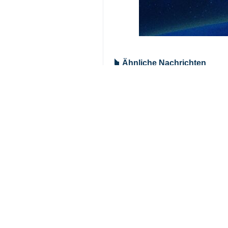
Ähnliche Nachrichten
Israels Angriff 
Teheran (IRNA) - 
Hisbollah: Luft
Teheran (IRNA) – 
Baqaei: Die Untä
Teheran (IRNA) - D