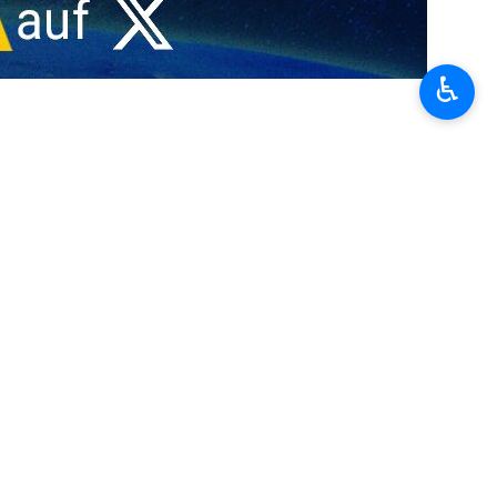
♿︎
en…
ngen…
 Regimes ist katastrophal