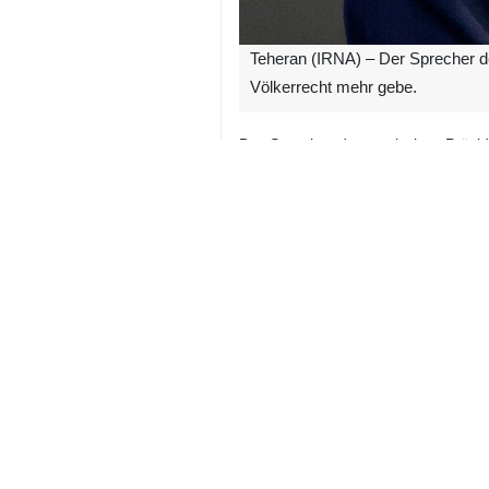
Teheran (IRNA) – Der Sprecher des
Völkerrecht mehr gebe.
Der Sprecher der russischen Präsid
den anschließenden Entwicklungen: „
Peskov sagte weiter:„Ehrlich ges
Völkerrechts zu halten. Es ist kaum
Man könne über diese Situation höc
Zustands der Weltordnung zu gebe
Wie Peskov betonte, habe Präside
Interessen und Möglichkeiten richt
Iran
Verteidigung