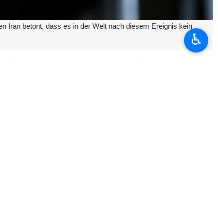
n Iran betont, dass es in der Welt nach diesem Ereignis kein
♿︎
um US‑amerikanischen und israelischen Angriff auf den Iran sowie zu
.“
jemandem verlangen kann, sich an die Normen und Prinzipien des
hat.“
ch niemand sei in der Lage, eine klare Definition des gegenwärtigen
tfesselten Sturms“ den Fokus wieder auf das eigene Land, dessen