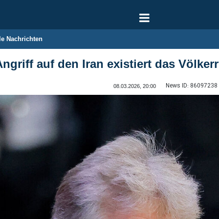
le Nachrichten
griff auf den Iran existiert das Völker
News ID:
86097238
08.03.2026, 20:00