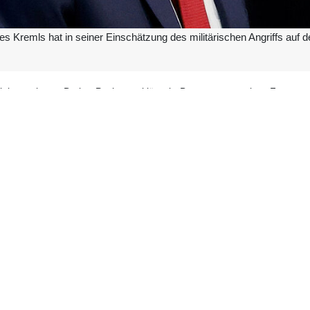
 Kremls hat in seiner Einschätzung des militärischen Angriffs auf de
ialverwaltung, Dmitry Peskov, erklärte in Beantwortung einer Frage z
Die Welt hat das verloren, was einst als Völkerrecht bezeichnet wurde
agt verstehe ich nicht, wie man heutzutage überhaupt noch von 
 möglich zu sagen, welche Art von Gesetz dieses Rechtssystem ersetzt 
hstens aus einer politischen Perspektive sprechen, fügte er hinzu; do
n.
nt Wladimir Putin zu Recht gesagt, dass man „inmitten dieses en
en müsse.