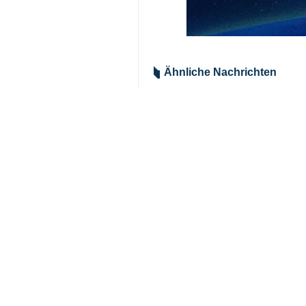
Ähnliche Nachrichten
19. Welle der Op
Teheran (IRNA) - 
IRGC: Vor wenig
Teheran (IRNA) - D
IRGC-Verlautbarun
Hauptgebäude de
Teheran (IRNA) – D
IRGC: Die „Khyb