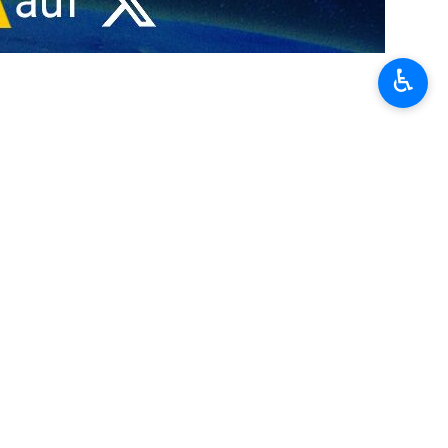
♿︎
n…
rtet
 Gebieten geöffnet