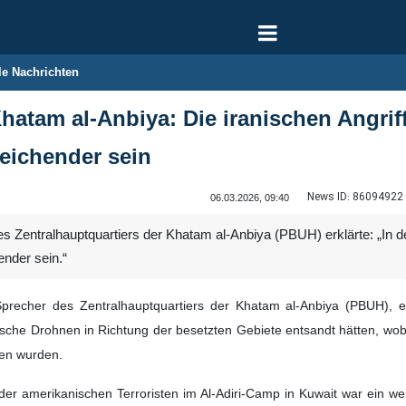
le Nachrichten
Khatam al-Anbiya: Die iranischen Angr
reichender sein
News ID:
86094922
06.03.2026, 09:40
s Zentralhauptquartiers der Khatam al-Anbiya (PBUH) erklärte: „In d
ender sein.“
 Sprecher des Zentralhauptquartiers der Khatam al-Anbiya (PBUH), er
rische Drohnen in Richtung der besetzten Gebiete entsandt hätten, wo
fen wurden.
 der amerikanischen Terroristen im Al-Adiri-Camp in Kuwait war ein w