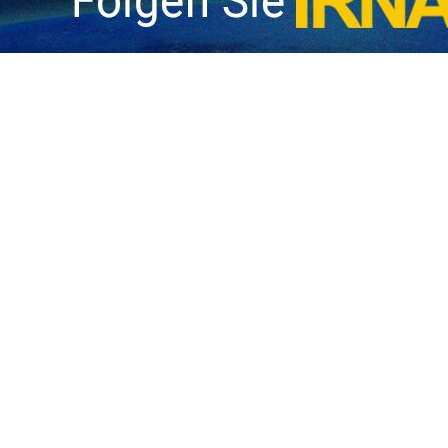
eration „Ehrliches Versprechen 4“ gestartet
Die 19. Welle der „Ehrliches Versprechen 4“-Operation wurde vor wenigen Stunde
en Stunden die 17. Welle der Operation „Ehrliches Versprechen 4“ gesta
ie Islamische Revolutionsgarde (IRGC) gab in einer Mitteilung bekannt, dass…
g Nr. 13:
s US-Luftwaffenstützpunkts in Bahrain zerstört
ie Abteilung für Öffentlichkeitsarbeit der Iranischen Revolutionsgarde (IRGC)…
er“-Raketenmanöver haben die Tore des großen Feuers zu den besetzten