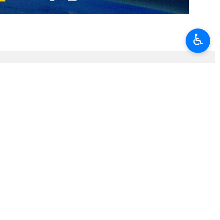
d bis jetzt auf 105 zivile Gebiete im Land angegriffen hatte und
♿︎
troffen und insgesamt 1332 Angriffe in verschiedenen Regionen des
 und verschiedene Regionen in der iranischen Hauptstadt wurden
uf den Iran gestartet. Das Revolutionsoberhaupt der Islamischen
nigten Staaten zum Märtyrer geworden.