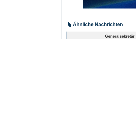
Teheran (IRNA) - Die iranische Ro
diesen Gebieten sehr schwere Ve
Laut dieser Erklärung wurden seit
Landes registiert.
Die Wohngebeie in den Städten Ma
schwer beschädigt.
Die iranische Rothalbmond-Gesellsc
USA und das zionistische Regime 
Revolution ist infolge des am Sams
Iran
Politik
1 Persons