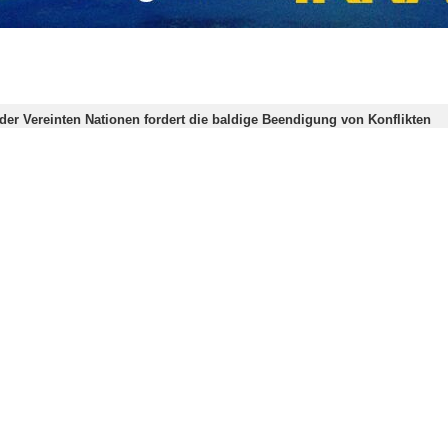
thalbmond-Gesellschaft gab in einer Erklärung bakannt, dass der Fein
rluste zugefügt worden seien.
 dem Beginn des Kriegen gegen den Iran 174 Provinzen des Landes be
ragheh, Urmia, Lamard, Isfahan, Hamadan, Kurdistan, Kermanshah
haft sprach auch dem iranischen Volk sein Mitgefühl aus.
haben am Samstag inmitten der Atomverhandlungen einen Angriff a
tagmorgen erfolgten Angriffs des zionistischen Regimes und der Verei