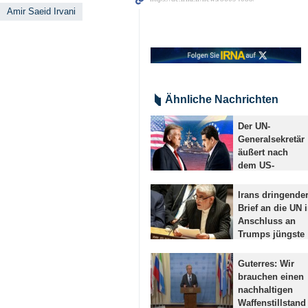
Amir Saeid Irvani
Ähnliche Nachrichten
Der UN-
Generalsekretär
äußert nach
dem US-
Militärangriff
auf Venezuela
Irans dringende
lediglich
Brief an die UN 
Besorgnis
Anschluss an
Teheran (IRNA) -
Trumps jüngste
Nach dem US-
interventionisti
Angriff auf
Äußerungen un
Guterres: Wir
Venezuela
Drohungen
brauchen einen
äußerte UN-
Teheran (IRNA) - 
nachhaltigen
Generalsekretär
Saeed Iravani,
Waffenstillstand
António