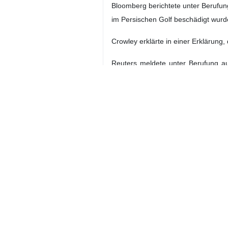
Bloomberg berichtete unter Berufun
im Persischen Golf beschädigt wurd
Crowley erklärte in einer Erklärung
Reuters meldete unter Berufung au
getroffen wurde.
Iran
Verteidigung
0 Persons
Tags
USA
Öltanker
US-Armee
Raketenangriff