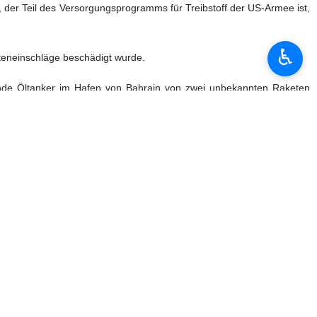
 der Teil des Versorgungsprogramms für Treibstoff der US-Armee ist,
♿︎
eteneinschläge beschädigt wurde.
rende Öltanker im Hafen von Bahrain von zwei unbekannten Raketen
فری