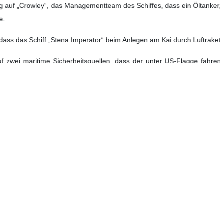
g auf „Crowley“, das Managementteam des Schiffes, dass ein Öltanker,
e.
, dass das Schiff „Stena Imperator“ beim Anlegen am Kai durch Luftrak
f zwei maritime Sicherheitsquellen, dass der unter US-Flagge fah
دون ناعمی