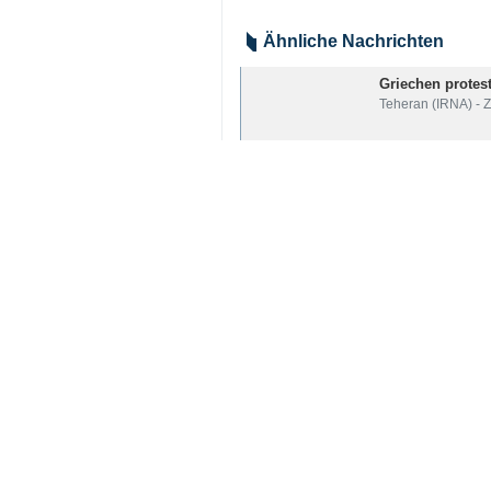
Teheran (IRNA) – Die Islamischen
In Fortsetzung ihrer Angriffe auf a
zu haben.
In einer Erklärung der Abteilung fü
es: „Im Anschluss an die glorreich
Flugzeugträger Abraham Lincoln der 
Die IRGC bekräftigte weiter: „Die
eingetreten, und Land und Meer wer
Iran
Verteidigung
0 Persons