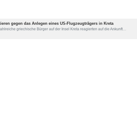
 Revolutionsgarden (IRGC) haben den amerikanischen Flugzeugträger
merikanisch-zionistische Ziele gab die IRGC bekannt, den Flugzeugträge
r öffentliche Beziehungen der IRGC, die als Mitteilung Nr. 7 der Opera
en Aktionen der Streitkräfte der Islamischen Republik Iran und die
US-Armee mit vier ballistischen Raketen attackiert.“
 mächtigen Schläge der Streitkräfte der Islamischen Republik Iran g
den noch mehr zum Friedhof der terroristischen Invasoren.“
دون ناعمی