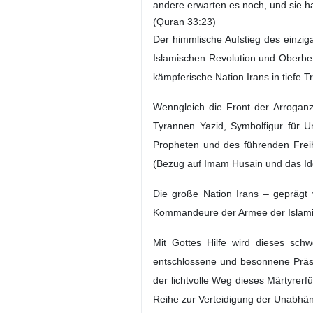
andere erwarten es noch, und sie h
(Quran 33:23)
Der himmlische Aufstieg des einzi
Islamischen Revolution und Oberbef
kämpferische Nation Irans in tiefe T
Wenngleich die Front der Arroganz
Tyrannen Yazid, Symbolfigur für U
Propheten und des führenden Freih
(Bezug auf Imam Husain und das Ide
Die große Nation Irans – geprägt 
Kommandeure der Armee der Islamisc
Mit Gottes Hilfe wird dieses sc
entschlossene und besonnene Präsen
der lichtvolle Weg dieses Märtyrerf
Reihe zur Verteidigung der Unabhängi