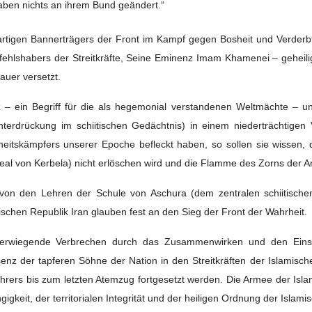
aben nichts an ihrem Bund geändert.“
gartigen Bannerträgers der Front im Kampf gegen Bosheit und Verderb
ehlshabers der Streitkräfte, Seine Eminenz Imam Khamenei – geheilig
rauer versetzt.
 – ein Begriff für die als hegemonial verstandenen Weltmächte – und
nterdrückung im schiitischen Gedächtnis) in einem niederträchtige
eitskämpfers unserer Epoche befleckt haben, so sollen sie wissen,
al von Kerbela) nicht erlöschen wird und die Flamme des Zorns der A
von den Lehren der Schule von Aschura (dem zentralen schiitische
hen Republik Iran glauben fest an den Sieg der Front der Wahrheit.
hwerwiegende Verbrechen durch das Zusammenwirken und den Einsa
z der tapferen Söhne der Nation in den Streitkräften der Islamische
ührers bis zum letzten Atemzug fortgesetzt werden. Die Armee der Islam
gkeit, der territorialen Integrität und der heiligen Ordnung der Islami