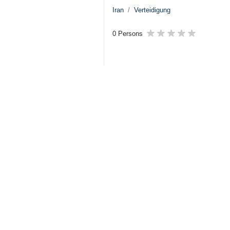
Iran
Verteidigung
0 Persons
Tags
Ayatollah Khamenei
Armee der Islamischen
Republik
Iran