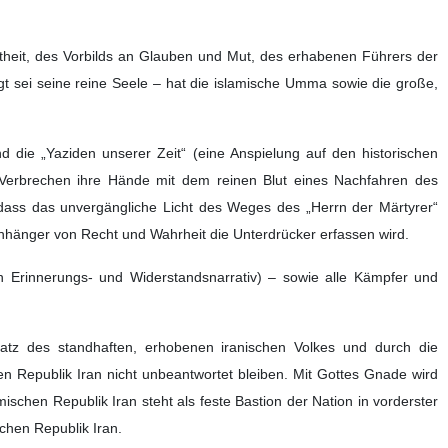
theit, des Vorbilds an Glauben und Mut, des erhabenen Führers der
t sei seine reine Seele – hat die islamische Umma sowie die große,
 die „Yaziden unserer Zeit“ (eine Anspielung auf den historischen
n Verbrechen ihre Hände mit dem reinen Blut eines Nachfahren des
 dass das unvergängliche Licht des Weges des „Herrn der Märtyrer“
nhänger von Recht und Wahrheit die Unterdrücker erfassen wird.
n Erinnerungs- und Widerstandsnarrativ) – sowie alle Kämpfer und
tz des standhaften, erhobenen iranischen Volkes und durch die
n Republik Iran nicht unbeantwortet bleiben. Mit Gottes Gnade wird
ischen Republik Iran steht als feste Bastion der Nation in vorderster
schen Republik Iran.