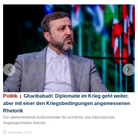
r,
Wirtschaft
Iran als strategischer Partner der
en
Eurasischen Wirtschaftsunion auf dem Weg zu
Handelsausbau und regionaler Integration
Der Minister für „Industrie, Bergbau und Handel“ betonte auf der zweiten
Sitzung des zwischenstaatli…
Yesterday 15:59